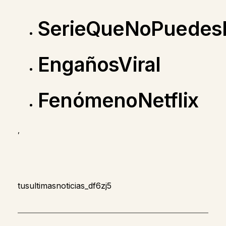
SerieQueNoPuedes
EngañosViral
FenómenoNetflix
,
tusultimasnoticias_df6zj5