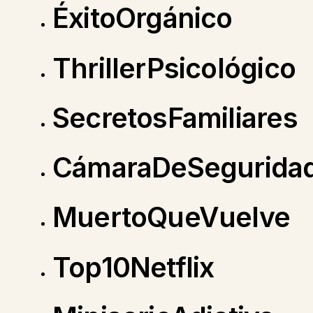
ÉxitoOrgánico
ThrillerPsicológico
SecretosFamiliares
CámaraDeSegurida
MuertoQueVuelve
Top10Netflix