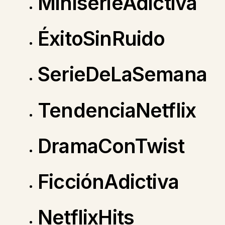
MiniserieAdictiva
ÉxitoSinRuido
SerieDeLaSemana
TendenciaNetflix
DramaConTwist
FicciónAdictiva
NetflixHits