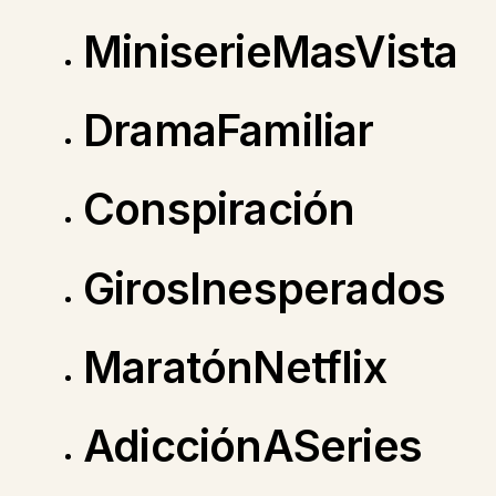
MiniserieMasVista
DramaFamiliar
Conspiración
GirosInesperados
MaratónNetflix
AdicciónASeries