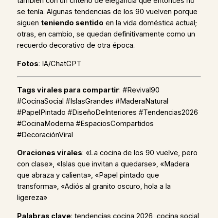
también con un criterio de elegancia que entonces no
se tenía. Algunas tendencias de los 90 vuelven porque
siguen
teniendo sentido
en la vida doméstica actual;
otras, en cambio, se quedan definitivamente como un
recuerdo decorativo de otra época.
Fotos
: IA/ChatGPT
Tags virales para compartir
: #Revival90
#CocinaSocial #IslasGrandes #MaderaNatural
#PapelPintado #DiseñoDeInteriores #Tendencias2026
#CocinaModerna #EspaciosCompartidos
#DecoraciónViral
Oraciones virales
: «La cocina de los 90 vuelve, pero
con clase», «Islas que invitan a quedarse», «Madera
que abraza y calienta», «Papel pintado que
transforma», «Adiós al granito oscuro, hola a la
ligereza»
Palabras clave
: tendencias cocina 2026, cocina social,