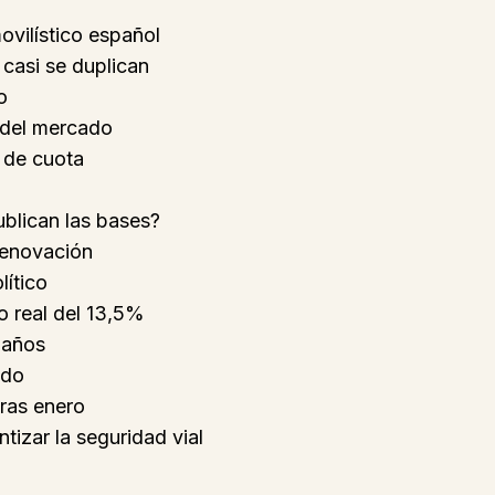
vilístico español
 casi se duplican
o
 del mercado
 de cuota
ublican las bases?
renovación
lítico
o real del 13,5%
 años
ado
tras enero
ntizar la seguridad vial