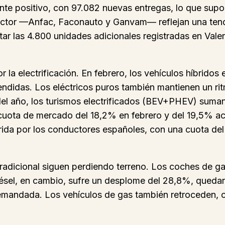
ente positivo, con 97.082 nuevas entregas, lo que supo
 sector —Anfac, Faconauto y Ganvam— reflejan una ten
tar las 4.800 unidades adicionales registradas en Vale
la electrificación. En febrero, los vehículos híbridos
ndidas. Los eléctricos puros también mantienen un ri
del año, los turismos electrificados (BEV+PHEV) suma
 cuota de mercado del 18,2% en febrero y del 19,5% a
erida por los conductores españoles, con una cuota d
tradicional siguen perdiendo terreno. Los coches de g
iésel, en cambio, sufre un desplome del 28,8%, qued
emandada. Los vehículos de gas también retroceden, 