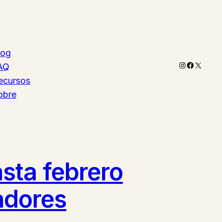
log
Instagram
Faceboo
X
AQ
ecursos
obre
sta febrero
ladores