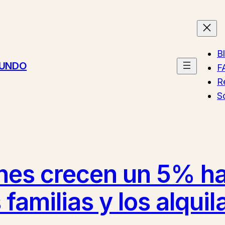
B
MUNDO
F
R
S
nes crecen un 5% ha
familias y los alqui