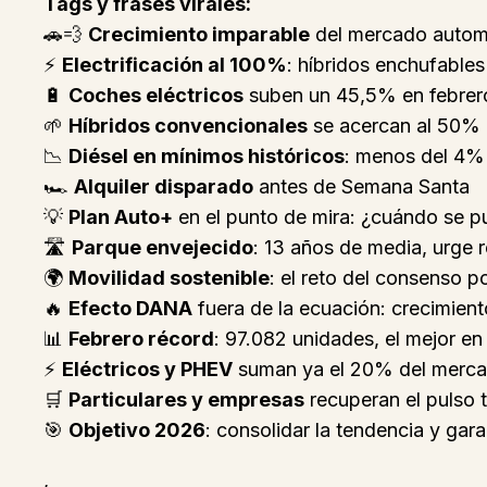
Tags y frases virales:
🚗💨
Crecimiento imparable
del mercado automo
⚡
Electrificación al 100%
: híbridos enchufables
🔋
Coches eléctricos
suben un 45,5% en febrer
🌱
Híbridos convencionales
se acercan al 50%
📉
Diésel en mínimos históricos
: menos del 4%
🏎️
Alquiler disparado
antes de Semana Santa
💡
Plan Auto+
en el punto de mira: ¿cuándo se p
🛣️
Parque envejecido
: 13 años de media, urge 
🌍
Movilidad sostenible
: el reto del consenso po
🔥
Efecto DANA
fuera de la ecuación: crecimient
📊
Febrero récord
: 97.082 unidades, el mejor en
⚡
Eléctricos y PHEV
suman ya el 20% del merc
🛒
Particulares y empresas
recuperan el pulso 
🎯
Objetivo 2026
: consolidar la tendencia y gara
,