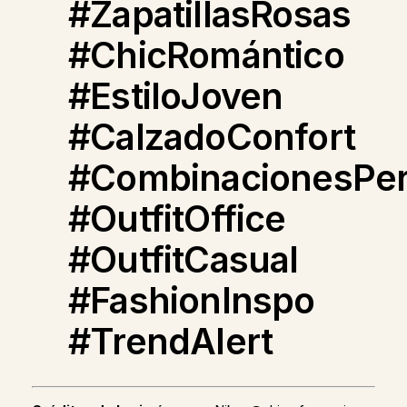
#ZapatillasRosas
#ChicRomántico
#EstiloJoven
#CalzadoConfort
#CombinacionesPer
#OutfitOffice
#OutfitCasual
#FashionInspo
#TrendAlert