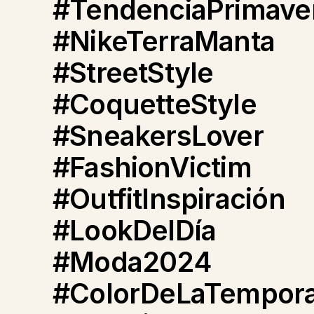
#TendenciaPrimave
#NikeTerraManta
#StreetStyle
#CoquetteStyle
#SneakersLover
#FashionVictim
#OutfitInspiración
#LookDelDía
#Moda2024
#ColorDeLaTempor