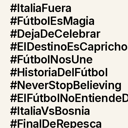
#ItaliaFuera
#FútbolEsMagia
#DejaDeCelebrar
#ElDestinoEsCaprich
#FútbolNosUne
#HistoriaDelFútbol
#NeverStopBelieving
#ElFútbolNoEntiende
#ItaliaVsBosnia
#FinalDeRepesca