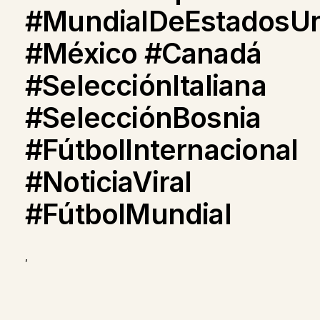
#MundialDeEstadosU
#México #Canadá
#SelecciónItaliana
#SelecciónBosnia
#FútbolInternacional
#NoticiaViral
#FútbolMundial
,