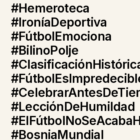
#Hemeroteca
#IroníaDeportiva
#FútbolEmociona
#BilinoPolje
#ClasificaciónHistóric
#FútbolEsImpredecibl
#CelebrarAntesDeTi
#LecciónDeHumildad
#ElFútbolNoSeAcaba
#BosniaMundial