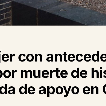
jer con anteced
por muerte de h
nda de apoyo en