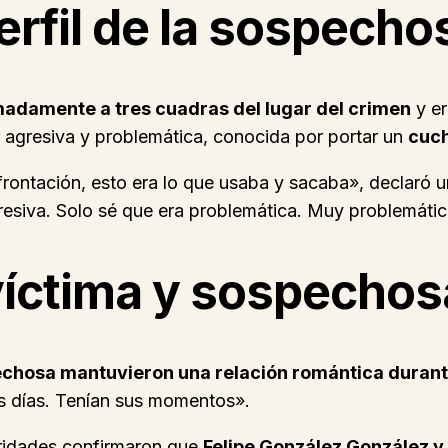
rfil de la sospecho
adamente a tres cuadras del lugar del crimen
y er
r agresiva y problemática, conocida por portar un
cuch
rontación, esto era lo que usaba y sacaba», declaró 
resiva. Solo sé que era problemática. Muy problemátic
 víctima y sospechos
spechosa mantuvieron una relación romántica dura
sus días. Tenían sus momentos».
toridades confirmaron que
Felipe González González y