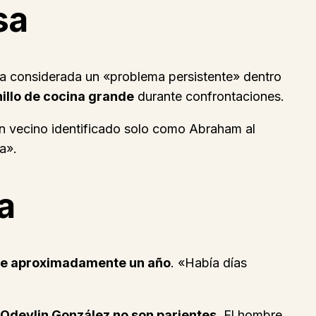
sa
a considerada un «problema persistente» dentro
illo de cocina grande
durante confrontaciones.
un vecino identificado solo como Abraham al
a».
a
nte aproximadamente un año
. «Había días
 Odeylin González no son parientes
. El hombre