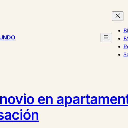
B
MUNDO
F
R
S
 novio en apartamen
sación