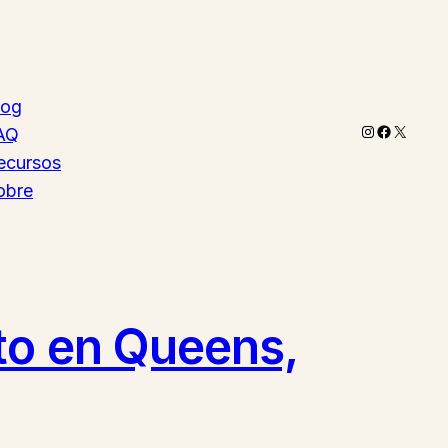
log
Instagram
Faceboo
X
AQ
ecursos
obre
to en Queens,