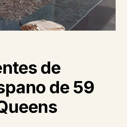
entes de
ispano de 59
 Queens