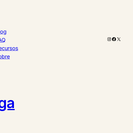
log
Instagram
Faceboo
X
AQ
ecursos
obre
iga