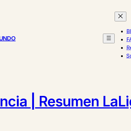
B
MUNDO
F
R
S
encia | Resumen LaL