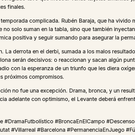
es finales.
una temporada complicada. Rubén Baraja, que ha vivido
e no solo suman en la tabla, sino que también inyecta
ámica positiva y seguir sumando para asegurar la perm
n. La derrota en el derbi, sumada a los malos resultado
celona serán decisivos: o reaccionan y sacan algún pun
tadio con la esperanza de un triunfo que les diera oxí
los próximos compromisos.
edición no fue una excepción. Drama, bronca, y un resu
hacia adelante con optimismo, el Levante deberá enfrent
.
te #DramaFutbolístico #BroncaEnElCampo #Descens
tat #Villarreal #Barcelona #PermanenciaEnJuego #Fú