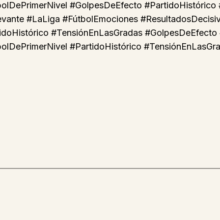
bolDePrimerNivel #GolpesDeEfecto #PartidoHistórico
vante #LaLiga #FútbolEmociones #ResultadosDecisiv
idoHistórico #TensiónEnLasGradas #GolpesDeEfecto 
bolDePrimerNivel #PartidoHistórico #TensiónEnLasGr