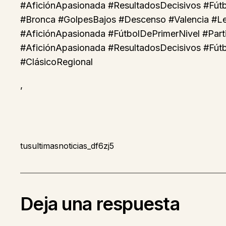
#AficiónApasionada #ResultadosDecisivos #Fút
#Bronca #GolpesBajos #Descenso #Valencia #Le
#AficiónApasionada #FútbolDePrimerNivel #Part
#AficiónApasionada #ResultadosDecisivos #Fút
#ClásicoRegional
,
tusultimasnoticias_df6zj5
Deja una respuesta