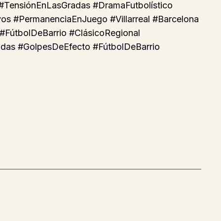
 #TensiónEnLasGradas #DramaFutbolístico
os #PermanenciaEnJuego #Villarreal #Barcelona
#FútbolDeBarrio #ClásicoRegional
adas #GolpesDeEfecto #FútbolDeBarrio