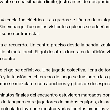
e en una situación límite, justo antes de dos partidos c
de València fue eléctrico. Las gradas se tiñeron de azu
. Sin embargo, fueron los visitantes quienes se adueñar
 supo contrarrestar.
ra el recuerdo. Un centro preciso desde la banda izqu
ó al meta local. El gol desató la locura en la afición vi
n contra.
e el golpe definitivo. Una jugada colectiva, llena de 
 y la tensión en el terreno de juego se trasladó a las 
umbo se mezclaron con abucheos y gritos de desesper
 minutos finales del encuentro estuvieron marcados por 
 de tangana entre jugadores de ambos equipos, dejaro
l colegiado tuvo que mostrar varias tarjetas amarillas 