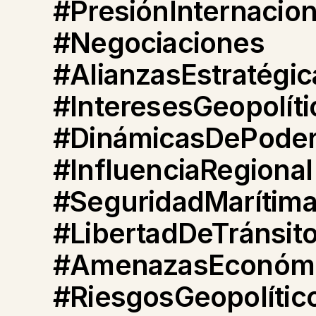
#PresiónInternacion
#Negociaciones
#AlianzasEstratégic
#InteresesGeopolíti
#DinámicasDePode
#InfluenciaRegional
#SeguridadMarítim
#LibertadDeTránsit
#AmenazasEconóm
#RiesgosGeopolític