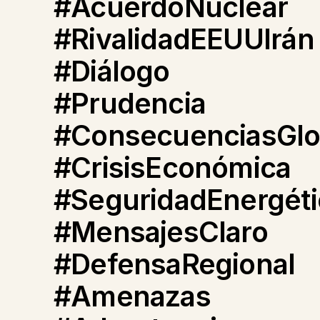
#AcuerdoNuclear
#RivalidadEEUUIrán
#Diálogo
#Prudencia
#ConsecuenciasGlo
#CrisisEconómica
#SeguridadEnergéti
#MensajesClaro
#DefensaRegional
#Amenazas