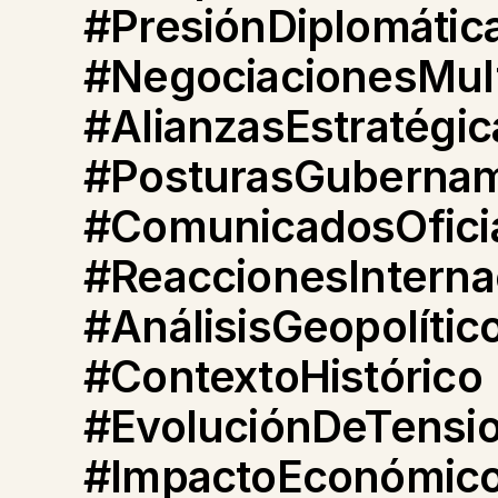
#PresiónDiplomátic
#NegociacionesMult
#AlianzasEstratégic
#PosturasGubernam
#ComunicadosOfici
#ReaccionesInterna
#AnálisisGeopolític
#ContextoHistórico
#EvoluciónDeTensi
#ImpactoEconómic