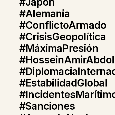
#Japón
#Alemania
#ConflictoArmado
#CrisisGeopolítica
#MáximaPresión
#HosseinAmirAbdol
#DiplomaciaInternac
#EstabilidadGlobal
#IncidentesMarítim
#Sanciones