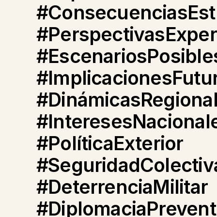
#ConsecuenciasEst
#PerspectivasExper
#EscenariosPosible
#ImplicacionesFutu
#DinámicasRegiona
#InteresesNacional
#PolíticaExterior
#SeguridadColectiv
#DeterrenciaMilitar
#DiplomaciaPrevent