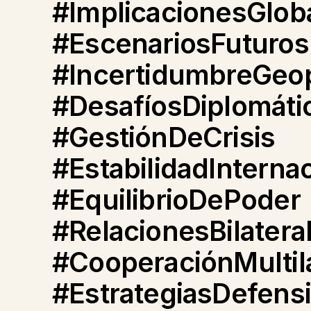
#ImplicacionesGlob
#EscenariosFuturos
#IncertidumbreGeop
#DesafíosDiplomáti
#GestiónDeCrisis
#EstabilidadInterna
#EquilibrioDePoder
#RelacionesBilatera
#CooperaciónMultila
#EstrategiasDefens