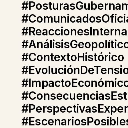
#PosturasGubernam
#ComunicadosOfici
#ReaccionesInterna
#AnálisisGeopolític
#ContextoHistórico
#EvoluciónDeTensi
#ImpactoEconómic
#ConsecuenciasEst
#PerspectivasExper
#EscenariosPosible