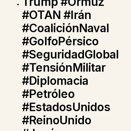
Trump #Ormuz
#OTAN #Irán
#CoaliciónNaval
#GolfoPérsico
#SeguridadGlobal
#TensiónMilitar
#Diplomacia
#Petróleo
#EstadosUnidos
#ReinoUnido