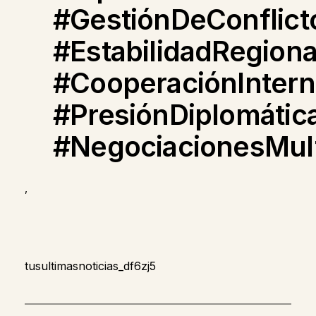
#GestiónDeConflict
#EstabilidadRegiona
#CooperaciónIntern
#PresiónDiplomátic
#NegociacionesMult
,
tusultimasnoticias_df6zj5