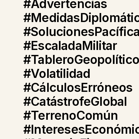
#Advertencias
#MedidasDiplomáti
#SolucionesPacífic
#EscaladaMilitar
#TableroGeopolític
#Volatilidad
#CálculosErróneos
#CatástrofeGlobal
#TerrenoComún
#InteresesEconómi