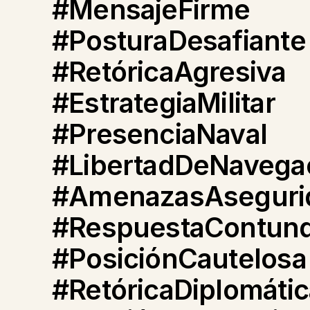
#MensajeFirme
#PosturaDesafiante
#RetóricaAgresiva
#EstrategiaMilitar
#PresenciaNaval
#LibertadDeNavega
#AmenazasAseguri
#RespuestaContun
#PosiciónCautelosa
#RetóricaDiplomátic