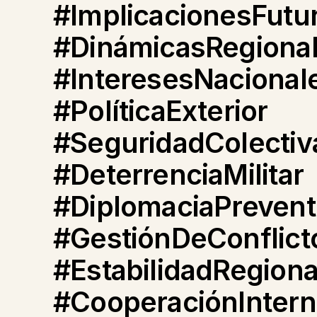
#ImplicacionesFutu
#DinámicasRegiona
#InteresesNacional
#PolíticaExterior
#SeguridadColectiv
#DeterrenciaMilitar
#DiplomaciaPrevent
#GestiónDeConflict
#EstabilidadRegiona
#CooperaciónIntern