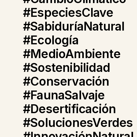
#EspeciesClave
#SabiduríaNatural
#Ecología
#MedioAmbiente
#Sostenibilidad
#Conservación
#FaunaSalvaje
#Desertificación
#SolucionesVerdes
#InnovaciónNatural