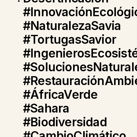
#InnovaciónEcológi
#NaturalezaSavia
#TortugasSavior
#IngenierosEcosist
#SolucionesNatural
#RestauraciónAmbie
#ÁfricaVerde
#Sahara
#Biodiversidad
#CambioClimático