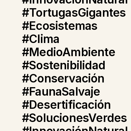
#TortugasGigantes
#Ecosistemas
#Clima
#MedioAmbiente
#Sostenibilidad
#Conservación
#FaunaSalvaje
#Desertificación
#SolucionesVerdes
#InnovaciónNatural