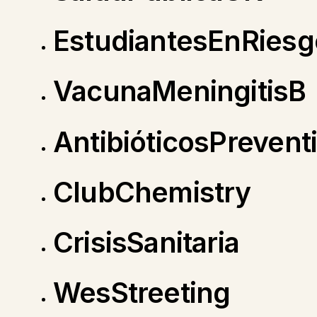
EstudiantesEnRiesg
VacunaMeningitisB
AntibióticosPrevent
ClubChemistry
CrisisSanitaria
WesStreeting