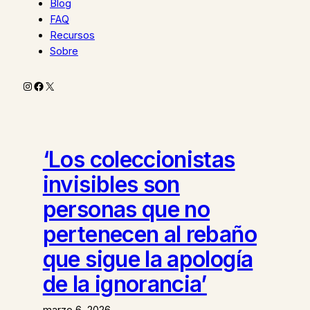
Blog
FAQ
Recursos
Sobre
Instagram
Facebook
X
‘Los coleccionistas
invisibles son
personas que no
pertenecen al rebaño
que sigue la apología
de la ignorancia’
marzo 6, 2026