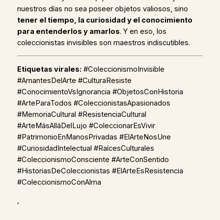
nuestros días no sea poseer objetos valiosos, sino
tener el tiempo, la curiosidad y el conocimiento
para entenderlos y amarlos
. Y en eso, los
coleccionistas invisibles son maestros indiscutibles.
Etiquetas virales:
#ColeccionismoInvisible
#AmantesDelArte #CulturaResiste
#ConocimientoVsIgnorancia #ObjetosConHistoria
#ArteParaTodos #ColeccionistasApasionados
#MemoriaCultural #ResistenciaCultural
#ArteMásAlláDelLujo #ColeccionarEsVivir
#PatrimonioEnManosPrivadas #ElArteNosUne
#CuriosidadIntelectual #RaícesCulturales
#ColeccionismoConsciente #ArteConSentido
#HistoriasDeColeccionistas #ElArteEsResistencia
#ColeccionismoConAlma
,