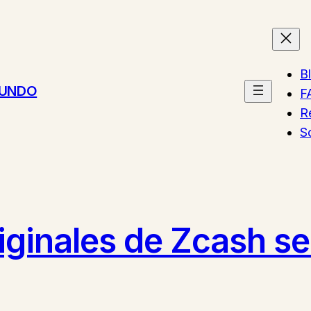
B
MUNDO
F
R
S
iginales de Zcash s