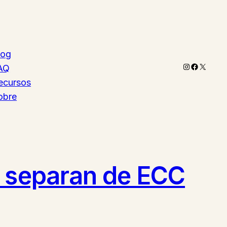
log
Instagram
Faceboo
X
AQ
ecursos
obre
e separan de ECC