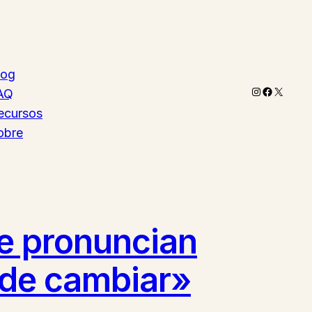
log
Instagram
Faceboo
X
AQ
ecursos
obre
se pronuncian
uede cambiar»