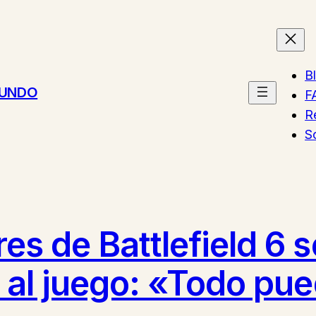
B
MUNDO
F
R
S
res de Battlefield 6 
as al juego: «Todo p