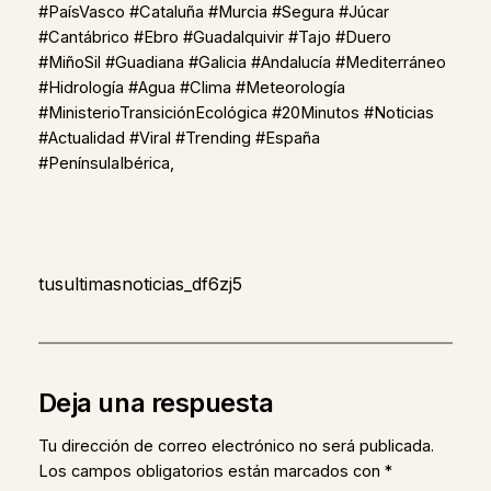
#PaísVasco #Cataluña #Murcia #Segura #Júcar
#Cantábrico #Ebro #Guadalquivir #Tajo #Duero
#MiñoSil #Guadiana #Galicia #Andalucía #Mediterráneo
#Hidrología #Agua #Clima #Meteorología
#MinisterioTransiciónEcológica #20Minutos #Noticias
#Actualidad #Viral #Trending #España
#PenínsulaIbérica,
tusultimasnoticias_df6zj5
Deja una respuesta
Tu dirección de correo electrónico no será publicada.
Los campos obligatorios están marcados con
*