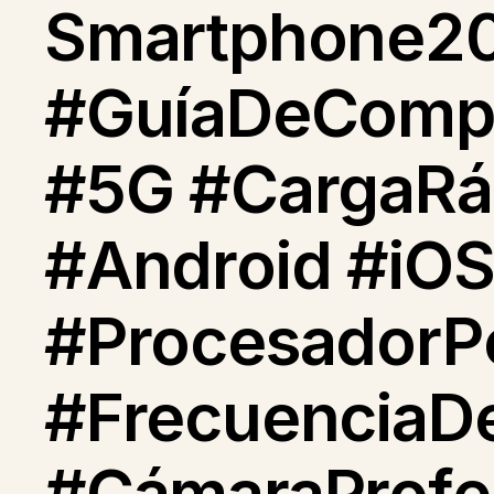
Smartphone20
#GuíaDeCompr
#5G #CargaRáp
#Android #iOS
#ProcesadorP
#FrecuenciaDe
#CámaraProfes