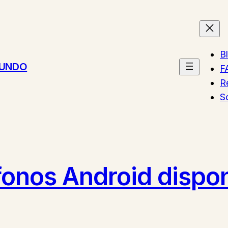
B
MUNDO
F
R
S
fonos Android dispo