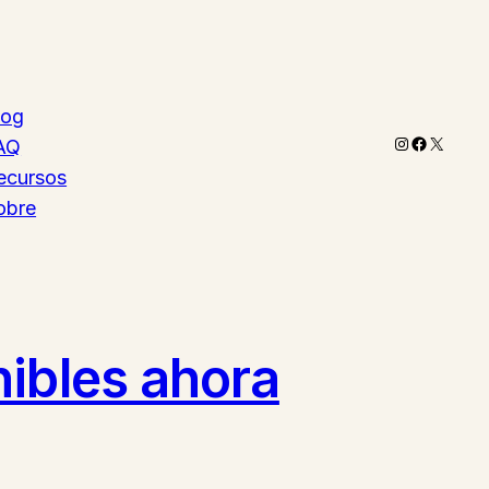
log
Instagram
Faceboo
X
AQ
ecursos
obre
nibles ahora