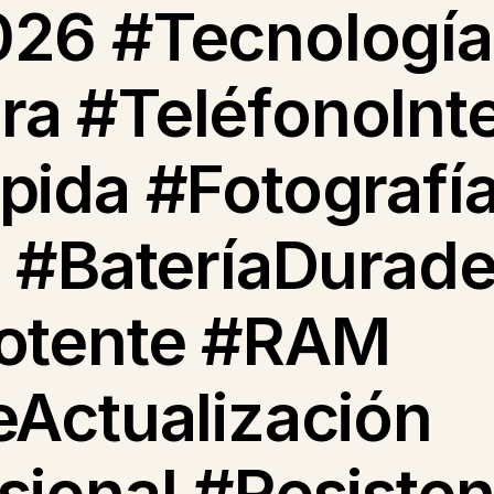
26 #Tecnología
a #TeléfonoInte
ida #Fotografí
 #BateríaDurade
otente #RAM
Actualización
ional #Resiste