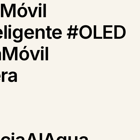
Móvil
ligente #OLED
aMóvil
ra
nciaAlAgua