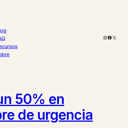
log
Instagram
Faceboo
X
AQ
ecursos
obre
 un 50% en
re de urgencia