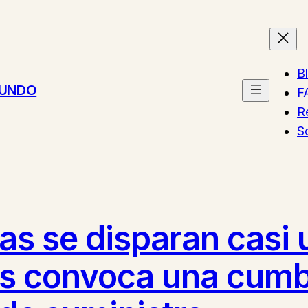
B
MUNDO
F
R
S
gas se disparan casi
as convoca una cumb