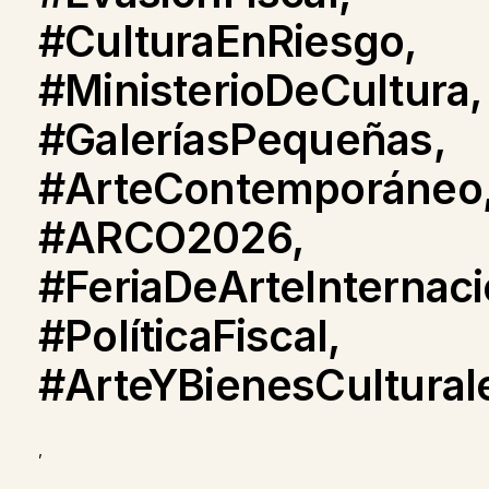
#CulturaEnRiesgo,
#MinisterioDeCultura,
#GaleríasPequeñas,
#ArteContemporáneo
#ARCO2026,
#FeriaDeArteInternaci
#PolíticaFiscal,
#ArteYBienesCultural
,