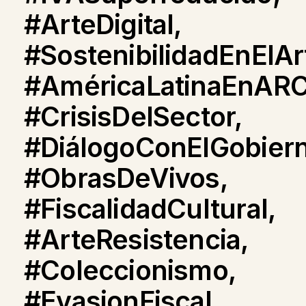
#ArteDigital,
#SostenibilidadEnElAr
#AméricaLatinaEnARC
#CrisisDelSector,
#DiálogoConElGobiern
#ObrasDeVivos,
#FiscalidadCultural,
#ArteResistencia,
#Coleccionismo,
#EvasionFiscal,