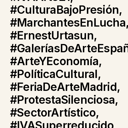
#CulturaBajoPresión,
#MarchantesEnLucha
#ErnestUrtasun,
#GaleríasDeArteEspañ
#ArteYEconomía,
#PolíticaCultural,
#FeriaDeArteMadrid,
#ProtestaSilenciosa,
#SectorArtístico,
#IVASuperreducido,