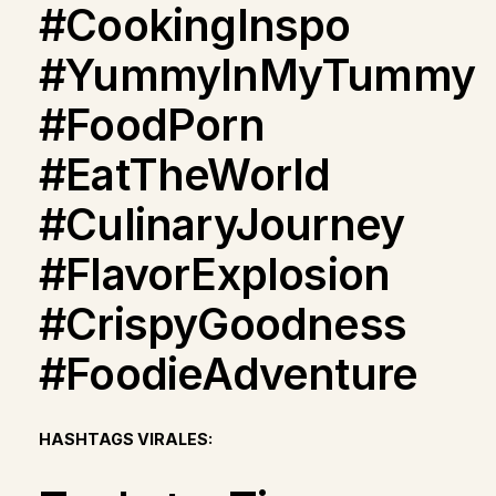
#CookingInspo
#YummyInMyTummy
#FoodPorn
#EatTheWorld
#CulinaryJourney
#FlavorExplosion
#CrispyGoodness
#FoodieAdventure
HASHTAGS VIRALES: