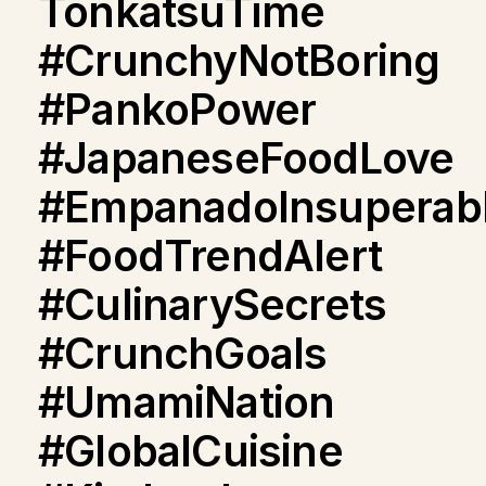
TonkatsuTime
#CrunchyNotBoring
#PankoPower
#JapaneseFoodLove
#EmpanadoInsuperab
#FoodTrendAlert
#CulinarySecrets
#CrunchGoals
#UmamiNation
#GlobalCuisine