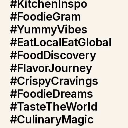
#KitchenInspo
#FoodieGram
#YummyVibes
#EatLocalEatGlobal
#FoodDiscovery
#FlavorJourney
#CrispyCravings
#FoodieDreams
#TasteTheWorld
#CulinaryMagic