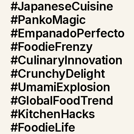
#JapaneseCuisine
#PankoMagic
#EmpanadoPerfecto
#FoodieFrenzy
#CulinaryInnovation
#CrunchyDelight
#UmamiExplosion
#GlobalFoodTrend
#KitchenHacks
#FoodieLife