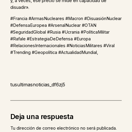
y, a veces, ese precio se mide en capacidad de
disuadir».
#Francia #ArmasNucleares #Macron #DisuasiónNuclear
#DefensaEuropea #ArsenalNuclear #OTAN
#SeguridadGlobal #Rusia #Ucrania #PolíticaMilitar
#Rafale #EstrategiaDeDefensa #Europa
#RelacionesInternacionales #NoticiasMilitares #Viral
#Trending #Geopolítica #ActualidadMundial,
tusultimasnoticias_df6zj5
Deja una respuesta
Tu dirección de correo electrónico no será publicada.