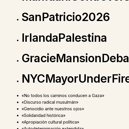
SanPatricio2026
IrlandaPalestina
GracieMansionDeba
NYCMayorUnderFir
«No todos los caminos conducen a Gaza»
«Discurso radical musulmán»
«Genocidio ante nuestros ojos»
«Solidaridad histórica»
«Apropiación cultural política»
«Autodeterminación extendida»