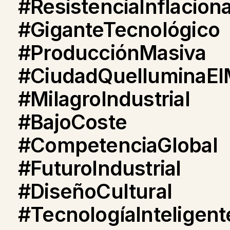
#ResistenciaInflaciona
#GiganteTecnológico
#ProducciónMasiva
#CiudadQueIluminaE
#MilagroIndustrial
#BajoCoste
#CompetenciaGlobal
#FuturoIndustrial
#DiseñoCultural
#TecnologíaInteligent