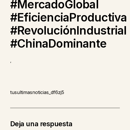
#MercadoGlobal
#EficienciaProductiva
#RevoluciónIndustrial
#ChinaDominante
,
tusultimasnoticias_df6zj5
Deja una respuesta