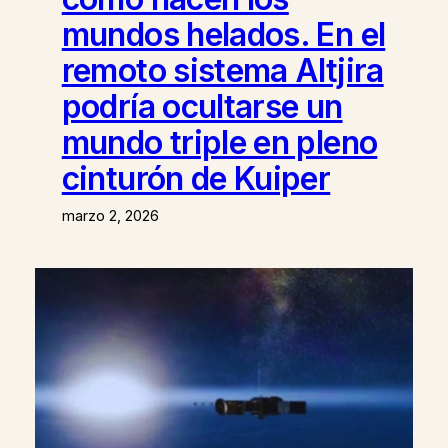
mundos helados. En el
remoto sistema Altjira
podría ocultarse un
mundo triple en pleno
cinturón de Kuiper
marzo 2, 2026