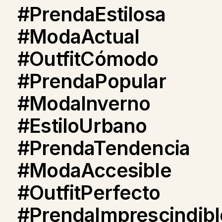
#PrendaEstilosa
#ModaActual
#OutfitCómodo
#PrendaPopular
#ModaInverno
#EstiloUrbano
#PrendaTendencia
#ModaAccesible
#OutfitPerfecto
#PrendaImprescindibl