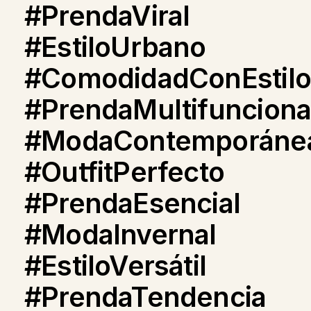
#PrendaViral
#EstiloUrbano
#ComodidadConEstilo
#PrendaMultifunciona
#ModaContemporáne
#OutfitPerfecto
#PrendaEsencial
#ModaInvernal
#EstiloVersátil
#PrendaTendencia