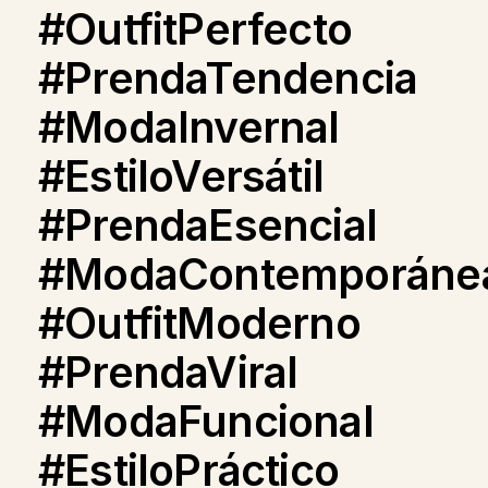
#OutfitPerfecto
#PrendaTendencia
#ModaInvernal
#EstiloVersátil
#PrendaEsencial
#ModaContemporáne
#OutfitModerno
#PrendaViral
#ModaFuncional
#EstiloPráctico