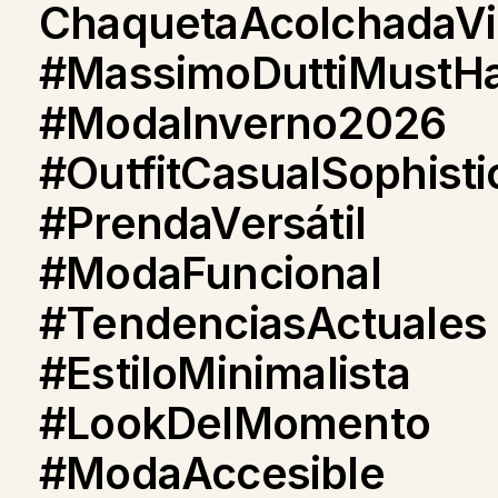
ChaquetaAcolchadaVi
#MassimoDuttiMustH
#ModaInverno2026
#OutfitCasualSophisti
#PrendaVersátil
#ModaFuncional
#TendenciasActuales
#EstiloMinimalista
#LookDelMomento
#ModaAccesible