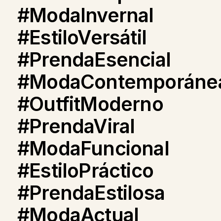
#ModaInvernal
#EstiloVersátil
#PrendaEsencial
#ModaContemporáne
#OutfitModerno
#PrendaViral
#ModaFuncional
#EstiloPráctico
#PrendaEstilosa
#ModaActual