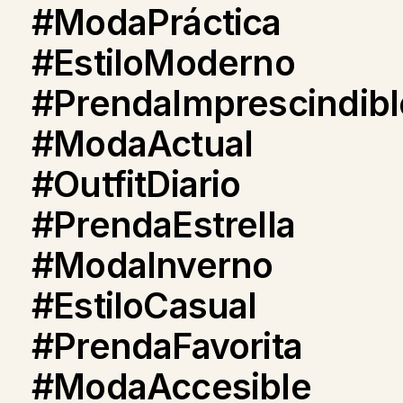
#ModaPráctica
#EstiloModerno
#PrendaImprescindibl
#ModaActual
#OutfitDiario
#PrendaEstrella
#ModaInverno
#EstiloCasual
#PrendaFavorita
#ModaAccesible