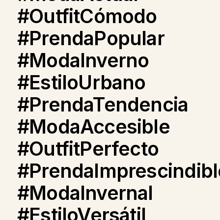
#OutfitCómodo
#PrendaPopular
#ModaInverno
#EstiloUrbano
#PrendaTendencia
#ModaAccesible
#OutfitPerfecto
#PrendaImprescindibl
#ModaInvernal
#EstiloVersátil