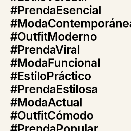
#PrendaEsencial
#ModaContemporáne
#OutfitModerno
#PrendaViral
#ModaFuncional
#EstiloPráctico
#PrendaEstilosa
#ModaActual
#OutfitCómodo
#PrendaPopular