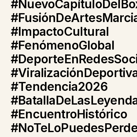
#NuevoCapítuloDelBo
#FusiónDeArtesMarci
#ImpactoCultural
#FenómenoGlobal
#DeporteEnRedesSoci
#ViralizaciónDeportiv
#Tendencia2026
#BatallaDeLasLeyend
#EncuentroHistórico
#NoTeLoPuedesPerde