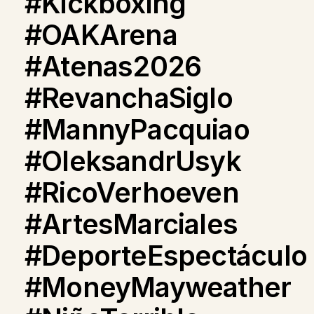
#Kickboxing
#OAKArena
#Atenas2026
#RevanchaSiglo
#MannyPacquiao
#OleksandrUsyk
#RicoVerhoeven
#ArtesMarciales
#DeporteEspectáculo
#MoneyMayweather