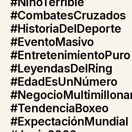
#NiñoTerrible
#CombatesCruzados
#HistoriaDelDeporte
#EventoMasivo
#EntretenimientoPuro
#LeyendasDelRing
#EdadEsUnNúmero
#NegocioMultimillona
#TendenciaBoxeo
#ExpectaciónMundial