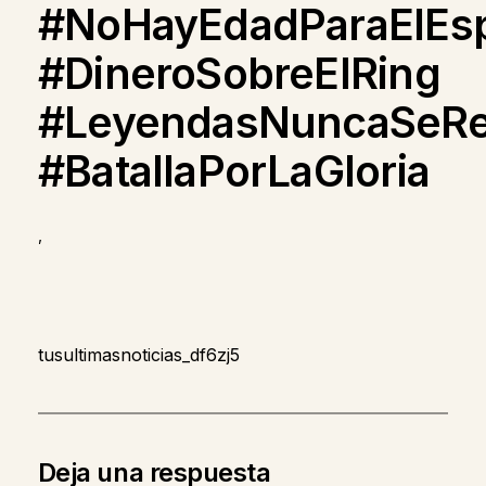
#NoHayEdadParaElEsp
#DineroSobreElRing
#LeyendasNuncaSeRe
#BatallaPorLaGloria
,
tusultimasnoticias_df6zj5
Deja una respuesta