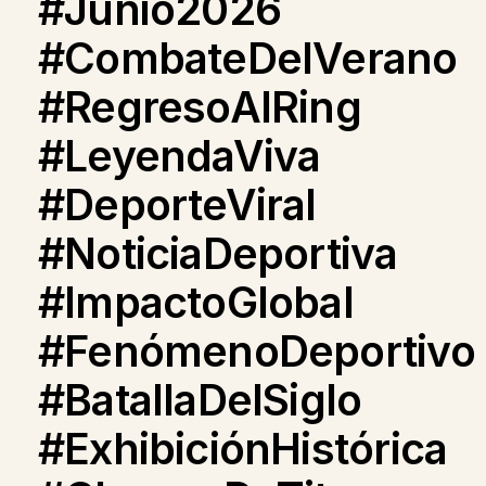
#Junio2026
#CombateDelVerano
#RegresoAlRing
#LeyendaViva
#DeporteViral
#NoticiaDeportiva
#ImpactoGlobal
#FenómenoDeportivo
#BatallaDelSiglo
#ExhibiciónHistórica