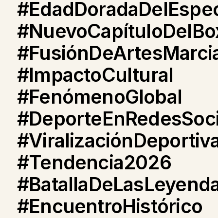
#EdadDoradaDelEspec
#NuevoCapítuloDelBo
#FusiónDeArtesMarci
#ImpactoCultural
#FenómenoGlobal
#DeporteEnRedesSoci
#ViralizaciónDeportiv
#Tendencia2026
#BatallaDeLasLeyend
#EncuentroHistórico