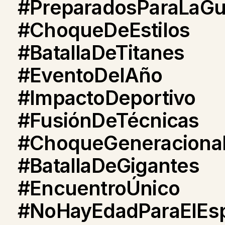
#PreparadosParaLaGu
#ChoqueDeEstilos
#BatallaDeTitanes
#EventoDelAño
#ImpactoDeportivo
#FusiónDeTécnicas
#ChoqueGeneraciona
#BatallaDeGigantes
#EncuentroÚnico
#NoHayEdadParaElEsp