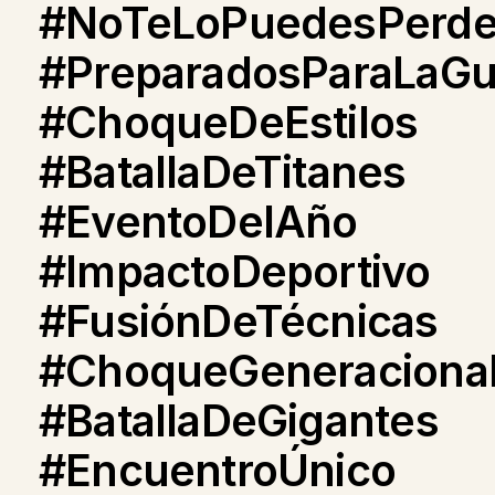
#NoTeLoPuedesPerde
#PreparadosParaLaGu
#ChoqueDeEstilos
#BatallaDeTitanes
#EventoDelAño
#ImpactoDeportivo
#FusiónDeTécnicas
#ChoqueGeneraciona
#BatallaDeGigantes
#EncuentroÚnico