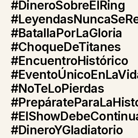
#DineroSobreElRing
#LeyendasNuncaSeRe
#BatallaPorLaGloria
#ChoqueDeTitanes
#EncuentroHistórico
#EventoÚnicoEnLaVid
#NoTeLoPierdas
#PrepárateParaLaHisto
#ElShowDebeContinu
#DineroYGladiatorio