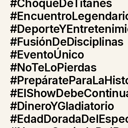
#ChoqueDeTitanes
#EncuentroLegendari
#DeporteYEntretenimi
#FusiónDeDisciplinas
#EventoÚnico
#NoTeLoPierdas
#PrepárateParaLaHisto
#ElShowDebeContinu
#DineroYGladiatorio
#EdadDoradaDelEspec