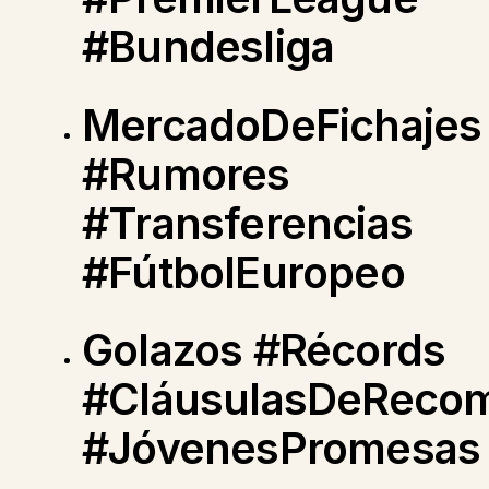
#Bundesliga
MercadoDeFichajes
#Rumores
#Transferencias
#FútbolEuropeo
Golazos #Récords
#CláusulasDeReco
#JóvenesPromesas