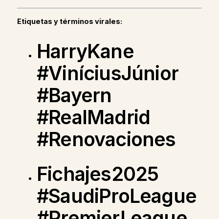
Etiquetas y términos virales:
HarryKane
#ViníciusJúnior
#Bayern
#RealMadrid
#Renovaciones
Fichajes2025
#SaudiProLeague
#PremierLeague