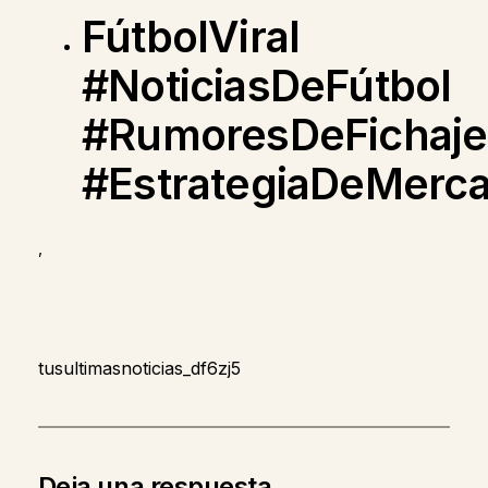
FútbolViral
#NoticiasDeFútbol
#RumoresDeFichaje
#EstrategiaDeMerc
,
tusultimasnoticias_df6zj5
Deja una respuesta