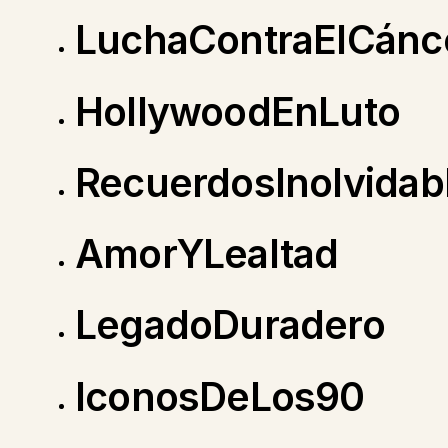
LuchaContraElCánc
HollywoodEnLuto
RecuerdosInolvidab
AmorYLealtad
LegadoDuradero
IconosDeLos90