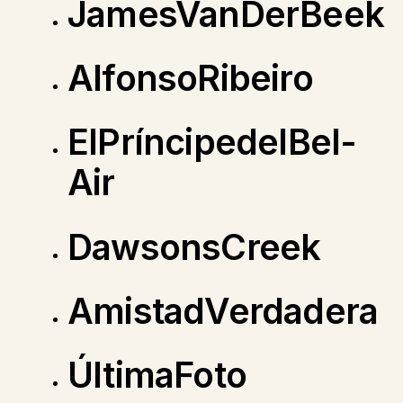
JamesVanDerBeek
AlfonsoRibeiro
ElPríncipedelBel-
Air
DawsonsCreek
AmistadVerdadera
ÚltimaFoto