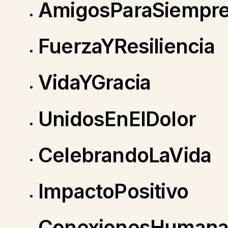
AmigosParaSiempr
FuerzaYResiliencia
VidaYGracia
UnidosEnElDolor
CelebrandoLaVida
ImpactoPositivo
ConexionesHumana