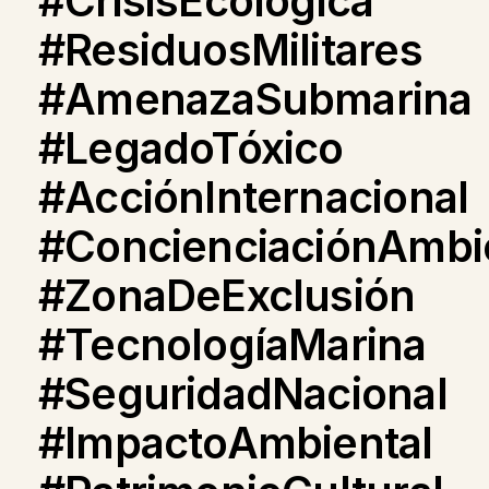
#CrisisEcológica
#ResiduosMilitares
#AmenazaSubmarina
#LegadoTóxico
#AcciónInternacional
#ConcienciaciónAmbi
#ZonaDeExclusión
#TecnologíaMarina
#SeguridadNacional
#ImpactoAmbiental