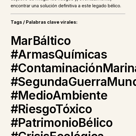
encontrar una solución definitiva a este legado bélico.
Tags / Palabras clave virales:
MarBáltico
#ArmasQuímicas
#ContaminaciónMarin
#SegundaGuerraMund
#MedioAmbiente
#RiesgoTóxico
#PatrimonioBélico