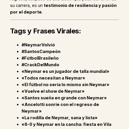
su carrera, es un
testimonio de resiliencia y pasión
por el deporte
.
Tags y Frases Virales:
#NeymarVolvió
#SantosCampeón
#FútbolBrasileño
#CrackDelMundo
«Neymar es un jugador de talla mundial»
«Todos necesitan a Neymar»
«El fútbol no sería lo mismo sin Neymar»
«Vuelve el show de Neymar»
«Santos sueña en grande con Neymar»
«Ancelotti sonríe con el regreso de
Neymar»
«La rodilla de Neymar, sana y lista»
«6-0 y Neymar en la cancha: fiesta en Vila