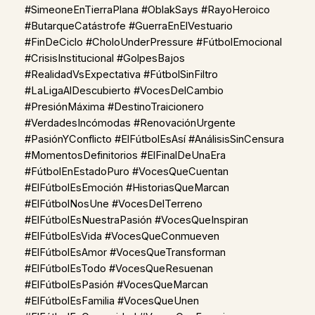
#SimeoneEnTierraPlana #OblakSays #RayoHeroico
#ButarqueCatástrofe #GuerraEnElVestuario
#FinDeCiclo #CholoUnderPressure #FútbolEmocional
#CrisisInstitucional #GolpesBajos
#RealidadVsExpectativa #FútbolSinFiltro
#LaLigaAlDescubierto #VocesDelCambio
#PresiónMáxima #DestinoTraicionero
#VerdadesIncómodas #RenovaciónUrgente
#PasiónYConflicto #ElFútbolEsAsí #AnálisisSinCensura
#MomentosDefinitorios #ElFinalDeUnaEra
#FútbolEnEstadoPuro #VocesQueCuentan
#ElFútbolEsEmoción #HistoriasQueMarcan
#ElFútbolNosUne #VocesDelTerreno
#ElFútbolEsNuestraPasión #VocesQueInspiran
#ElFútbolEsVida #VocesQueConmueven
#ElFútbolEsAmor #VocesQueTransforman
#ElFútbolEsTodo #VocesQueResuenan
#ElFútbolEsPasión #VocesQueMarcan
#ElFútbolEsFamilia #VocesQueUnen