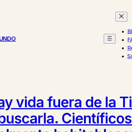
B
MUNDO
F
R
S
 vida fuera de la Ti
scarla. Científicos 