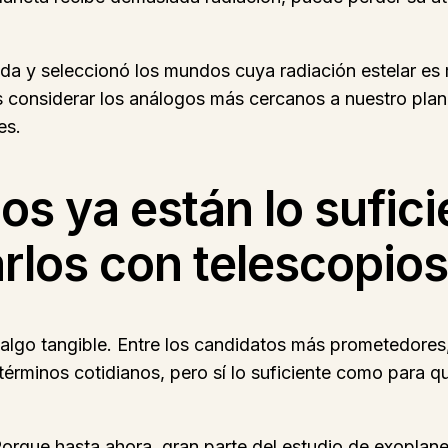
eda y seleccionó los mundos cuya radiación estelar es m
 considerar los análogos más cercanos a nuestro plane
es.
s ya están lo sufic
rlos con telescopios
 algo tangible. Entre los candidatos más prometedore
érminos cotidianos, pero sí lo suficiente como para q
que hasta ahora, gran parte del estudio de exoplaneta