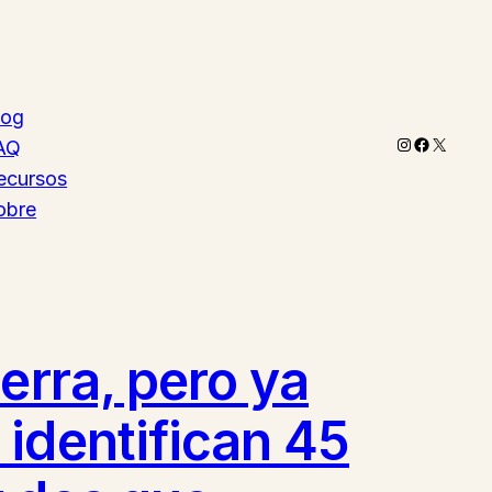
log
Instagram
Faceboo
X
AQ
ecursos
obre
erra, pero ya
identifican 45