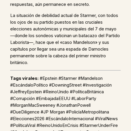
respuestas, aún permanece en secreto.
La situación de debilidad actual de Starmer, con todos
los ojos de su partido puestos en las cruciales
elecciones autonómicas y municipales del 7 de mayo
—donde los sondeos vaticinan un batacazo del Partido
Laborista—, hace que el «caso Mandelson» y sus
capítulos por llegar sea una espada de Damocles
permanente sobre la cabeza del primer ministro
británico.
Tags virales:
#Epstein #Starmer #Mandelson
#EscándaloPolítico #DowningStreet #Investigación
#JeffreyEpstein #ReinoUnido #PolíticaBritánica
#Corrupción #EmbajadaEEUU #LaborParty
#MorganMacSweeney #JonathanPowell
#DueDiligence #JP Morgan #PolicíaMetropolitana
#Elecciones2026 #EscándaloInternacional #ViralNews
#PolíticaViral #ReinoUnidoEnCrisis #StarmerUnderFire