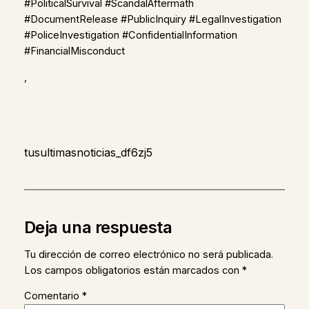
#PoliticalSurvival #ScandalAftermath
#DocumentRelease #PublicInquiry #LegalInvestigation
#PoliceInvestigation #ConfidentialInformation
#FinancialMisconduct
,
tusultimasnoticias_df6zj5
Deja una respuesta
Tu dirección de correo electrónico no será publicada.
Los campos obligatorios están marcados con
*
Comentario
*