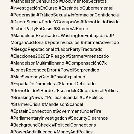
#MandelsonCensurado #DocumentosSecretos
#InvestigaciónEnCurso #EscándaloGubernamental
#Pederastia #TráficoSexual #InformaciónConfidencial
#DineroSucio #PoderYCorrupción #ReinoUnidoDivide
#LaborPartyEnCrisis #StarmerAlBorde
#MandelsonExpulsado #WashingtonEmbajada #JP
MorganAuditoría #EpsteinVínculos #StarmerAdvertido
#RiesgoReputacional #LaborPartyFracturado
#Elecciones2026EnRiesgo #StarmerAmenazado
#MandelsonMultimillonario #Compensación87k
#JonesReconoceError #PowellSorprendido
#MacSweeneyCae #ChivoExpiatorio
#EspadaDeDamocles #StarmerDebilitado
#ReinoUnidoAlBorde #EscándaloGlobal #ViralPolitics
#BreakingNews #PoliticalScandal #UKPolitics
#StarmerCrisis #MandelsonScandal
#EpsteinConnection #GovernmentUnderFire
#ParliamentaryInvestigation #SecurityClearance
#BackgroundCheck #PoliticalConnections
#PowerAndInfluence #MoneyAndPolitics