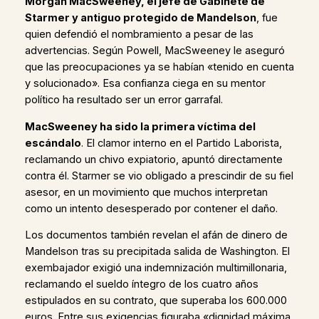
Morgan MacSweeney, el jefe de Gabinete de
Starmer y antiguo protegido de Mandelson
, fue
quien defendió el nombramiento a pesar de las
advertencias. Según Powell, MacSweeney le aseguró
que las preocupaciones ya se habían «tenido en cuenta
y solucionado». Esa confianza ciega en su mentor
político ha resultado ser un error garrafal.
MacSweeney ha sido la primera víctima del
escándalo
. El clamor interno en el Partido Laborista,
reclamando un chivo expiatorio, apuntó directamente
contra él. Starmer se vio obligado a prescindir de su fiel
asesor, en un movimiento que muchos interpretan
como un intento desesperado por contener el daño.
Los documentos también revelan el afán de dinero de
Mandelson tras su precipitada salida de Washington. El
exembajador exigió una indemnización multimillonaria,
reclamando el sueldo íntegro de los cuatro años
estipulados en su contrato, que superaba los 600.000
euros. Entre sus exigencias figuraba «dignidad máxima