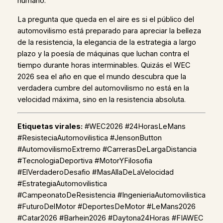
humano.
La pregunta que queda en el aire es si el público del
automovilismo está preparado para apreciar la belleza
de la resistencia, la elegancia de la estrategia a largo
plazo y la poesía de máquinas que luchan contra el
tiempo durante horas interminables. Quizás el WEC
2026 sea el año en que el mundo descubra que la
verdadera cumbre del automovilismo no está en la
velocidad máxima, sino en la resistencia absoluta.
Etiquetas virales:
#WEC2026 #24HorasLeMans
#ResisteciaAutomovilistica #JensonButton
#AutomovilismoExtremo #CarrerasDeLargaDistancia
#TecnologiaDeportiva #MotorYFilosofia
#ElVerdaderoDesafio #MasAllaDeLaVelocidad
#EstrategiaAutomovilistica
#CampeonatoDeResistencia #IngenieriaAutomovilistica
#FuturoDelMotor #DeportesDeMotor #LeMans2026
#Catar2026 #Barhein2026 #Daytona24Horas #FIAWEC