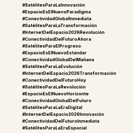
#SatélitesParaLaInnovación
#EspacioEsElNuevoParadigma
#ConectividadGlobalInmediata
#SatélitesParaLaTransformación
#InternetDelEspacio2026Revolución
#ConectividadDelFuturoAhora
#SatélitesParaElProgreso
#EspacioEsElNuevoEstándar
#ConectividadGlobalDelMañana
#SatélitesParaLaEvolución
#InternetDelEspacio2026Transformación
#ConectividadDelFuturoHoy
#SatélitesParaLaRevolución
#EspacioEsElNuevoHorizonte
#ConectividadGlobalDelFuturo
#SatélitesParaLaEraDigital
#InternetDelEspacio2026Innovación
#ConectividadDelFuturoInmediata
#SatélitesParaLaEraEspacial