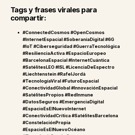
Tags y frases virales para
compartir:
#ConnectedCosmos #OpenCosmos
#InternetEspacial #SoberaníaDigital #6G
#IoT #Ciberseguridad #GuerraTecnológica
#ResilienciaActiva #EspacioEuropeo
#BarcelonaEspacial #InternetCuántica
#SatélitesLEO #ISL #LicenciaDeEspectro
#Liechtenstein #RafelJordà
#TecnologíaViral #FuturoEspacial
#ConectividadGlobal #InnovaciónEspacial
#SatélitesPropios #RedInmune
#DatosSeguros #EmergenciaDigital
#EspacioEsElNuevoInternet
#ConectividadCrítica #SatélitesBarcelona
#ConstelaciónPropia
#EspacioEsElNuevoOcéano