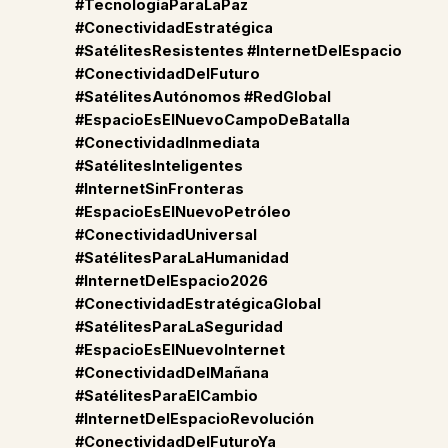
#TecnologíaParaLaPaz
#ConectividadEstratégica
#SatélitesResistentes #InternetDelEspacio
#ConectividadDelFuturo
#SatélitesAutónomos #RedGlobal
#EspacioEsElNuevoCampoDeBatalla
#ConectividadInmediata
#SatélitesInteligentes
#InternetSinFronteras
#EspacioEsElNuevoPetróleo
#ConectividadUniversal
#SatélitesParaLaHumanidad
#InternetDelEspacio2026
#ConectividadEstratégicaGlobal
#SatélitesParaLaSeguridad
#EspacioEsElNuevoInternet
#ConectividadDelMañana
#SatélitesParaElCambio
#InternetDelEspacioRevolución
#ConectividadDelFuturoYa