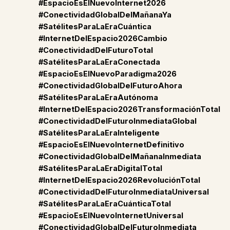
#EspacioEsElNuevoInternet2026
#ConectividadGlobalDelMañanaYa
#SatélitesParaLaEraCuántica
#InternetDelEspacio2026Cambio
#ConectividadDelFuturoTotal
#SatélitesParaLaEraConectada
#EspacioEsElNuevoParadigma2026
#ConectividadGlobalDelFuturoAhora
#SatélitesParaLaEraAutónoma
#InternetDelEspacio2026TransformaciónTotal
#ConectividadDelFuturoInmediataGlobal
#SatélitesParaLaEraInteligente
#EspacioEsElNuevoInternetDefinitivo
#ConectividadGlobalDelMañanaInmediata
#SatélitesParaLaEraDigitalTotal
#InternetDelEspacio2026RevoluciónTotal
#ConectividadDelFuturoInmediataUniversal
#SatélitesParaLaEraCuánticaTotal
#EspacioEsElNuevoInternetUniversal
#ConectividadGlobalDelFuturoInmediata