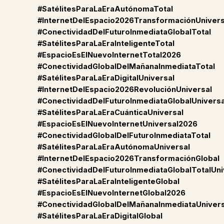
#SatélitesParaLaEraAutónomaTotal
#InternetDelEspacio2026TransformaciónUnivers
#ConectividadDelFuturoInmediataGlobalTotal
#SatélitesParaLaEraInteligenteTotal
#EspacioEsElNuevoInternetTotal2026
#ConectividadGlobalDelMañanaInmediataTotal
#SatélitesParaLaEraDigitalUniversal
#InternetDelEspacio2026RevoluciónUniversal
#ConectividadDelFuturoInmediataGlobalUniversa
#SatélitesParaLaEraCuánticaUniversal
#EspacioEsElNuevoInternetUniversal2026
#ConectividadGlobalDelFuturoInmediataTotal
#SatélitesParaLaEraAutónomaUniversal
#InternetDelEspacio2026TransformaciónGlobal
#ConectividadDelFuturoInmediataGlobalTotalUni
#SatélitesParaLaEraInteligenteGlobal
#EspacioEsElNuevoInternetGlobal2026
#ConectividadGlobalDelMañanaInmediataUnivers
#SatélitesParaLaEraDigitalGlobal