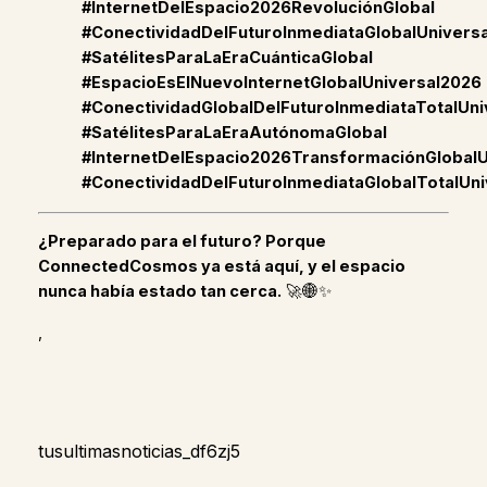
#InternetDelEspacio2026RevoluciónGlobal
#ConectividadDelFuturoInmediataGlobalUniversa
#SatélitesParaLaEraCuánticaGlobal
#EspacioEsElNuevoInternetGlobalUniversal2026
#ConectividadGlobalDelFuturoInmediataTotalUni
#SatélitesParaLaEraAutónomaGlobal
#InternetDelEspacio2026TransformaciónGlobalU
#ConectividadDelFuturoInmediataGlobalTotalUniv
¿Preparado para el futuro? Porque
ConnectedCosmos ya está aquí, y el espacio
nunca había estado tan cerca.
🚀🌐✨
,
tusultimasnoticias_df6zj5