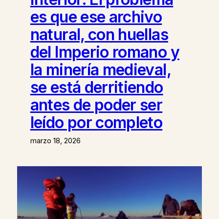
es que ese archivo
natural, con huellas
del Imperio romano y
la minería medieval,
se está derritiendo
antes de poder ser
leído por completo
marzo 18, 2026