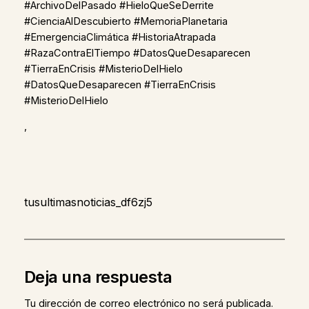
#ArchivoDelPasado #HieloQueSeDerrite
#CienciaAlDescubierto #MemoriaPlanetaria
#EmergenciaClimática #HistoriaAtrapada
#RazaContraElTiempo #DatosQueDesaparecen
#TierraEnCrisis #MisterioDelHielo
#DatosQueDesaparecen #TierraEnCrisis
#MisterioDelHielo
,
tusultimasnoticias_df6zj5
Deja una respuesta
Tu dirección de correo electrónico no será publicada.