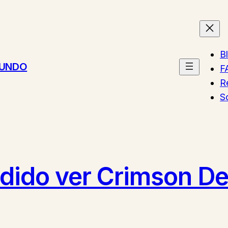
B
MUNDO
F
R
S
dido ver Crimson De