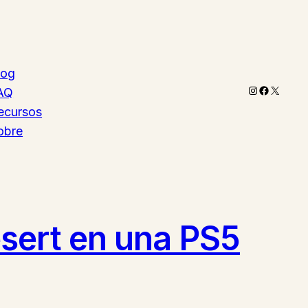
log
Instagram
Faceboo
X
AQ
ecursos
obre
sert en una PS5