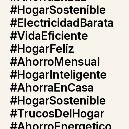
#HogarSostenible
#ElectricidadBarata
#VidaEficiente
#HogarFeliz
#AhorroMensual
#HogarInteligente
#AhorraEnCasa
#HogarSostenible
#TrucosDelHogar
#AhorroEnergetico