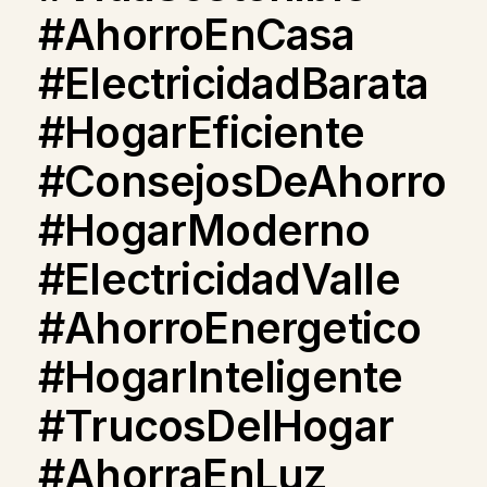
#AhorroEnCasa
#ElectricidadBarata
#HogarEficiente
#ConsejosDeAhorro
#HogarModerno
#ElectricidadValle
#AhorroEnergetico
#HogarInteligente
#TrucosDelHogar
#AhorraEnLuz