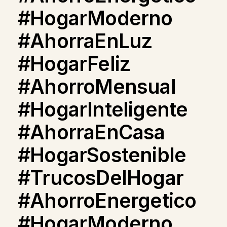
#HogarModerno
#AhorraEnLuz
#HogarFeliz
#AhorroMensual
#HogarInteligente
#AhorraEnCasa
#HogarSostenible
#TrucosDelHogar
#AhorroEnergetico
#HogarModerno