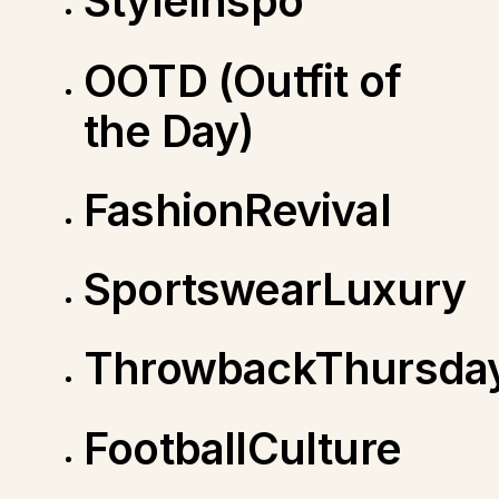
StyleInspo
OOTD (Outfit of
the Day)
FashionRevival
SportswearLuxury
ThrowbackThursda
FootballCulture