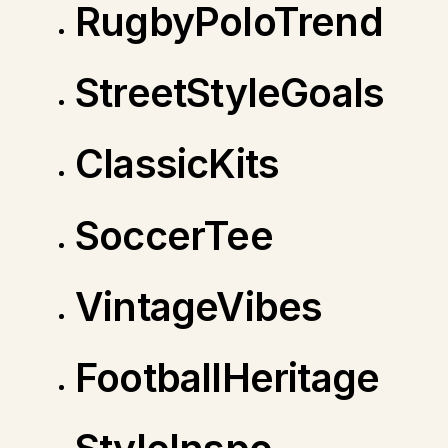
RugbyPoloTrend
StreetStyleGoals
ClassicKits
SoccerTee
VintageVibes
FootballHeritage