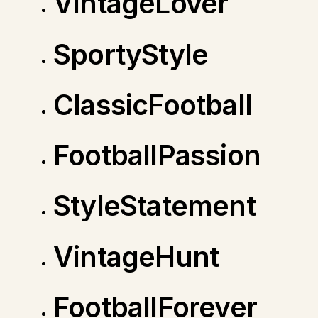
VintageLover
SportyStyle
ClassicFootball
FootballPassion
StyleStatement
VintageHunt
FootballForever