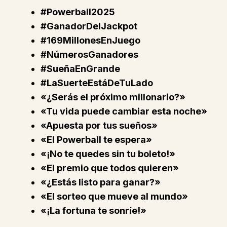
#Powerball2025
#GanadorDelJackpot
#169MillonesEnJuego
#NúmerosGanadores
#SueñaEnGrande
#LaSuerteEstáDeTuLado
«¿Serás el próximo millonario?»
«Tu vida puede cambiar esta noche»
«Apuesta por tus sueños»
«El Powerball te espera»
«¡No te quedes sin tu boleto!»
«El premio que todos quieren»
«¿Estás listo para ganar?»
«El sorteo que mueve al mundo»
«¡La fortuna te sonríe!»