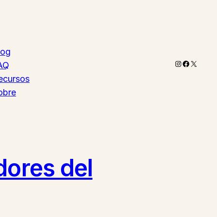
log
Instagram
Faceboo
X
AQ
ecursos
obre
dores del