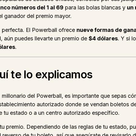
inco números del 1 al 69
para las bolas blancas y
un 
 el ganador del premio mayor.
 perfecta. El Powerball ofrece
nueve formas de gan
ll, aún puedes llevarte un premio de
$4 dólares
. Y si 
ólares
.
í te lo explicamos
imo millonario del Powerball, es importante que sepas 
tablecimiento autorizado donde se vendan boletos de l
 de tu estado o a un centro autorizado específico.
 tu premio. Dependiendo de las reglas de tu estado, p
 reverso de tu boleto, así que asegúrate de revisarlo