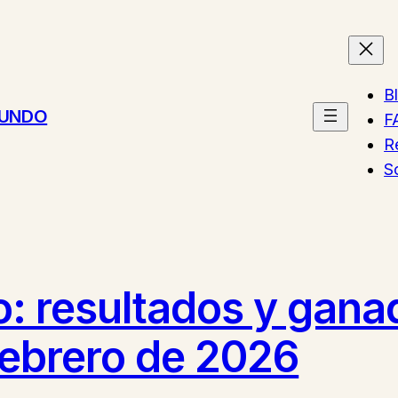
B
MUNDO
F
R
S
o: resultados y gana
febrero de 2026