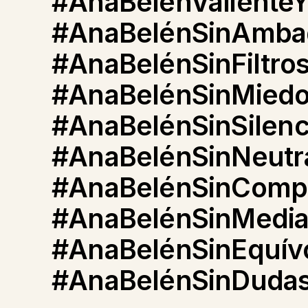
#AnaBelénValienteY
#AnaBelénSinAmba
#AnaBelénSinFiltro
#AnaBelénSinMiedo
#AnaBelénSinSilenc
#AnaBelénSinNeutr
#AnaBelénSinComp
#AnaBelénSinMedia
#AnaBelénSinEquív
#AnaBelénSinDuda