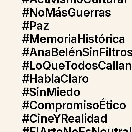
#NoMásGuerras
#Paz
#MemoriaHistórica
#AnaBelénSinFiltro
#LoQueTodosCallan
#HablaClaro
#SinMiedo
#CompromisoÉtico
#CineYRealidad
#ElArteNoEsNeutral