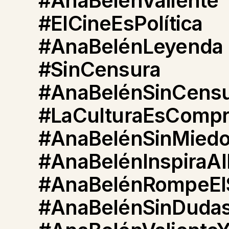
#AnaBelénValiente
#ElCineEsPolítica
#AnaBelénLeyenda
#SinCensura
#AnaBelénSinCens
#LaCulturaEsComp
#AnaBelénSinMied
#AnaBelénInspiraA
#AnaBelénRompeElS
#AnaBelénSinDuda