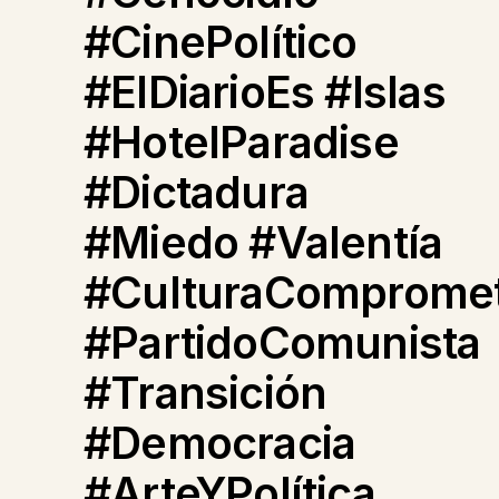
#CinePolítico
#ElDiarioEs #Islas
#HotelParadise
#Dictadura
#Miedo #Valentía
#CulturaCompromet
#PartidoComunista
#Transición
#Democracia
#ArteYPolítica