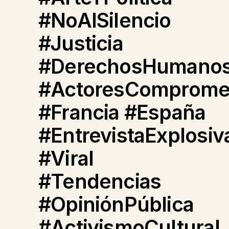
#NoAlSilencio
#Justicia
#DerechosHumano
#ActoresComprome
#Francia #España
#EntrevistaExplosiv
#Viral
#Tendencias
#OpiniónPública
#ActivismoCultural