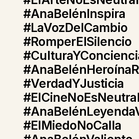
#AnaBelénInspira
#LaVozDelCambio
#RomperElSilencio
#CulturaYConcienci
#AnaBelénHeroínaR
#VerdadYJusticia
#ElCineNoEsNeutra
#AnaBelénLeyenda
#ElMiedoNoCalla