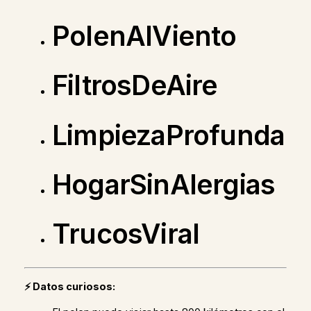
PolenAlViento
FiltrosDeAire
LimpiezaProfunda
HogarSinAlergias
TrucosViral
⚡ Datos curiosos: