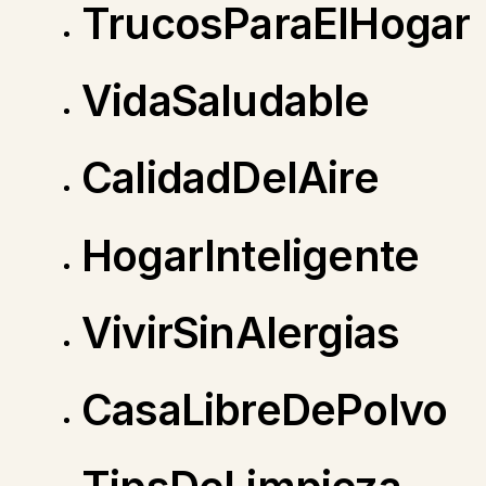
TrucosParaElHogar
VidaSaludable
CalidadDelAire
HogarInteligente
VivirSinAlergias
CasaLibreDePolvo