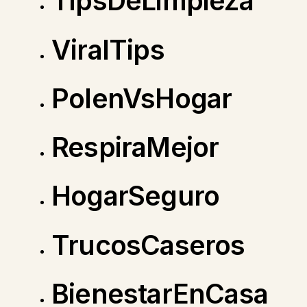
TipsDeLimpieza
ViralTips
PolenVsHogar
RespiraMejor
HogarSeguro
TrucosCaseros
BienestarEnCasa