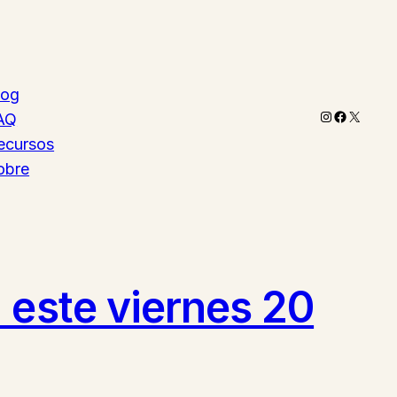
log
Instagram
Faceboo
X
AQ
ecursos
obre
 este viernes 20