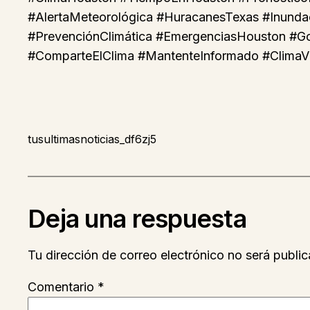
#AlertaMeteorológica #HuracanesTexas #Inund
#PrevenciónClimática #EmergenciasHouston #Go
#ComparteElClima #MantenteInformado #ClimaVir
tusultimasnoticias_df6zj5
Deja una respuesta
Tu dirección de correo electrónico no será public
Comentario
*