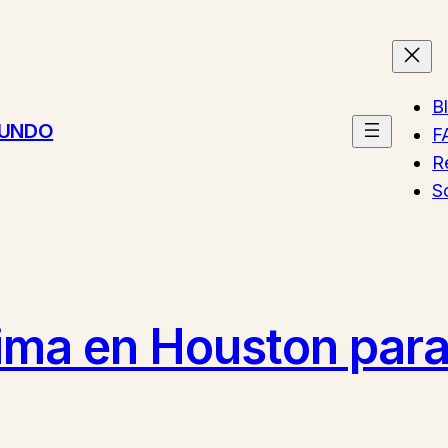
B
MUNDO
F
R
S
lima en Houston para