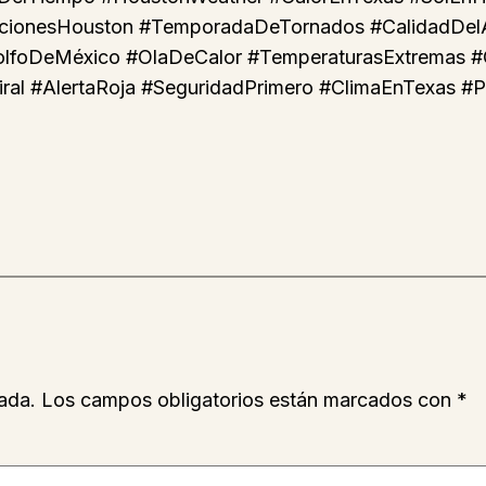
acionesHouston #TemporadaDeTornados #CalidadDelA
lfoDeMéxico #OlaDeCalor #TemperaturasExtremas #Co
al #AlertaRoja #SeguridadPrimero #ClimaEnTexas #Pr
ada.
Los campos obligatorios están marcados con
*