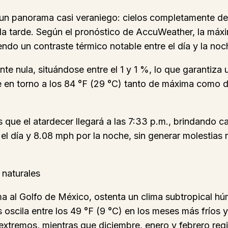
n panorama casi veraniego: cielos completamente des
 la tarde. Según el pronóstico de AccuWeather, la máxi
endo un contraste térmico notable entre el día y la noc
te nula, situándose entre el 1 y 1 %, lo que garantiza
e en torno a los 84 °F (29 °C) tanto de máxima como d
s que el atardecer llegará a las 7:33 p.m., brindando c
 día y 8.08 mph por la noche, sin generar molestias n
 naturales
ma al Golfo de México, ostenta un clima subtropical h
oscila entre los 49 °F (9 °C) en los meses más fríos 
 extremos, mientras que diciembre, enero y febrero reg