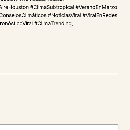
ireHouston #ClimaSubtropical #VeranoEnMarzo
nsejosClimáticos #NoticiasViral #ViralEnRedes
onósticoViral #ClimaTrending,