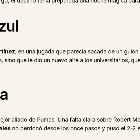
argo, el destino tenía preparada una noche mágica par
zul
tínez
, en una jugada que parecía sacada de un guio
s, sino que le dio un nuevo aire a los universitarios, 
da
ejor aliado de Pumas. Una falta clara sobre Robert Mo
ales
no perdonó desde los once pasos y puso el 2-2 en