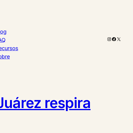
log
Instagram
Faceboo
X
AQ
ecursos
obre
Juárez respira