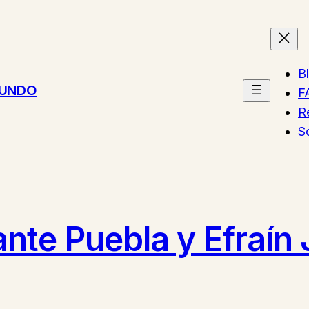
B
MUNDO
F
R
S
te Puebla y Efraín 