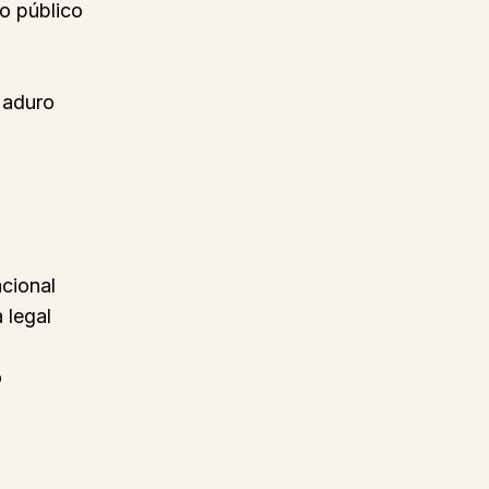
o público
Maduro
cional
 legal
o