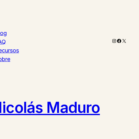
log
Instagram
Faceboo
X
AQ
ecursos
obre
Nicolás Maduro