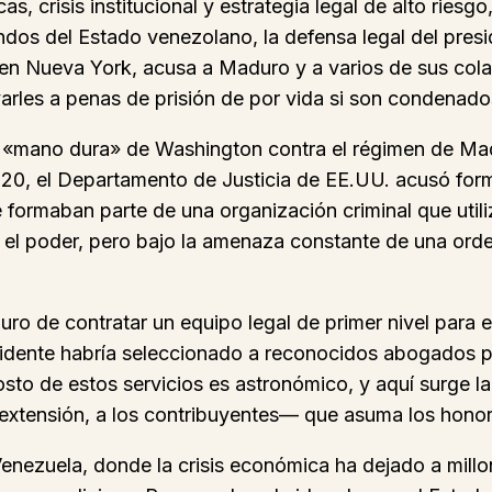
s, crisis institucional y estrategia legal de alto rie
fondos del Estado venezolano, la defensa legal del pres
 en Nueva York, acusa a Maduro y a varios de sus col
varles a penas de prisión de por vida si son condenado
a de «mano dura» de Washington contra el régimen de M
020, el Departamento de Justicia de EE.UU. acusó for
formaban parte de una organización criminal que util
 el poder, pero bajo la amenaza constante de una orden
duro de contratar un equipo legal de primer nivel para
esidente habría seleccionado a reconocidos abogados pe
osto de estos servicios es astronómico, y aquí surge la
 extensión, a los contribuyentes— que asuma los honor
enezuela, donde la crisis económica ha dejado a mill