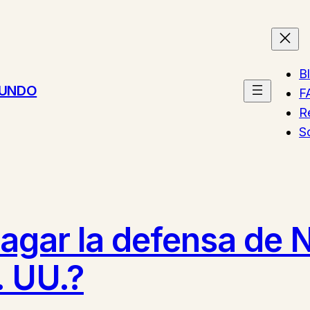
B
MUNDO
F
R
S
agar la defensa de 
. UU.?