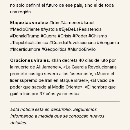
no solo definirá el futuro de ese país, sino el de toda
una región.
Etiquetas virales:
#Irán #Jamenei #Israel
#MedioOriente #Ayatola #EjeDeLaResistencia
#DonaldTrump #Guerra #Crisis #Poder #Chiismo
#RepúblicaIslámica #GuardiaRevolucionaria #Venganza
#Incertidumbre #Geopolítica #MundoEnVilo
Oraciones virales:
«Irán decreta 40 días de luto por
la muerte de Ali Jamenei», «La Guardia Revolucionaria
promete castigo severo a los ‘asesinos’», «Muere el
líder supremo de Irán en ataque israelí», «El vacío de
poder que sacude al Medio Oriente», «El hombre que
guió a Irán por 37 años ya no está».
Esta noticia está en desarrollo. Seguiremos
informando a medida que se conozcan nuevos
detalles.