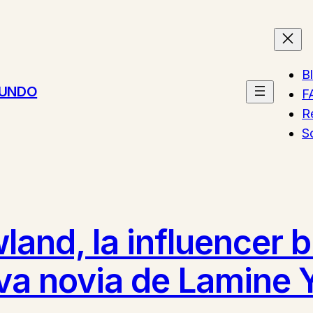
B
MUNDO
F
R
S
land, la influencer b
eva novia de Lamine