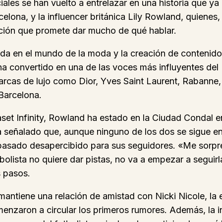
iales se han vuelto a entrelazar en una historia que ya 
celona, y la influencer británica Lily Rowland, quiene
ación que promete dar mucho de qué hablar.
ada en el mundo de la moda y la creación de contenido
a convertido en una de las voces más influyentes del R
as de lujo como Dior, Yves Saint Laurent, Rabanne, Al
Barcelona.
set Infinity, Rowland ha estado en la Ciudad Condal e
a señalado que, aunque ninguno de los dos se sigue en
a pasado desapercibido para sus seguidores. «Me sorpr
olista no quiere dar pistas, no va a empezar a seguir
 pasos.
mantiene una relación de amistad con Nicki Nicole, la 
nzaron a circular los primeros rumores. Además, la 