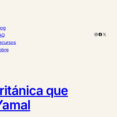
log
Instagram
Faceboo
X
AQ
ecursos
obre
ritánica que
 Yamal