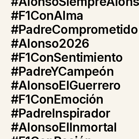
#AlonsoSiempreAlon
#F1ConAlma
#PadreComprometido
#Alonso2026
#F1ConSentimiento
#PadreYCampeón
#AlonsoElGuerrero
#F1ConEmoción
#PadreInspirador
#AlonsoElInmortal