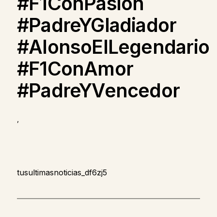
#F1ConPasión
#PadreYGladiador
#AlonsoElLegendario
#F1ConAmor
#PadreYVencedor
,
tusultimasnoticias_df6zj5