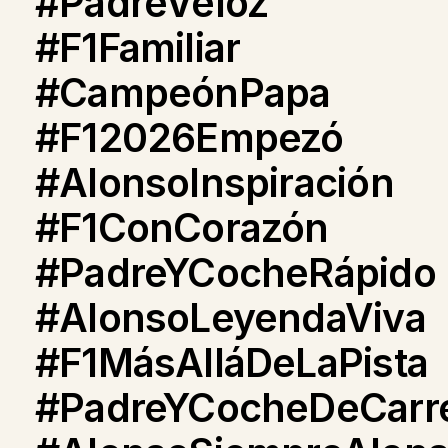
#PadreVeloz
#F1Familiar
#CampeónPapa
#F12026Empezó
#AlonsoInspiración
#F1ConCorazón
#PadreYCocheRápido
#AlonsoLeyendaViva
#F1MásAlláDeLaPista
#PadreYCocheDeCarr