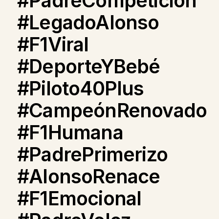
#PadreCompetición
#LegadoAlonso
#F1Viral
#DeporteYBebé
#Piloto40Plus
#CampeónRenovado
#F1Humana
#PadrePrimerizo
#AlonsoRenace
#F1Emocional