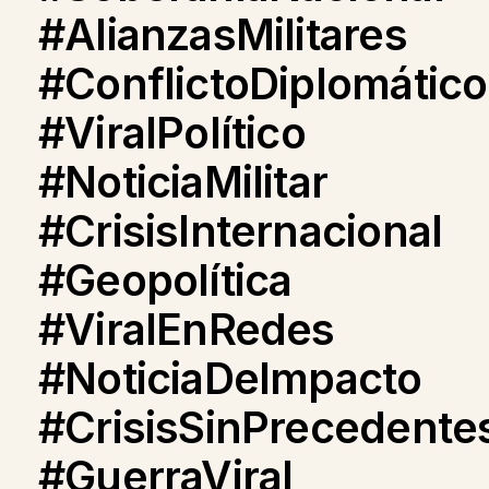
#AlianzasMilitares
#ConflictoDiplomático
#ViralPolítico
#NoticiaMilitar
#CrisisInternacional
#Geopolítica
#ViralEnRedes
#NoticiaDeImpacto
#CrisisSinPrecedente
#GuerraViral