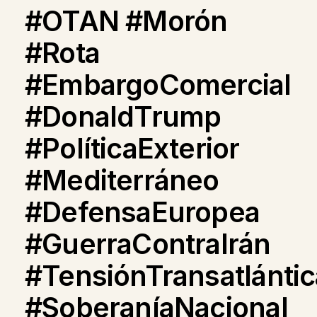
#OTAN #Morón
#Rota
#EmbargoComercial
#DonaldTrump
#PolíticaExterior
#Mediterráneo
#DefensaEuropea
#GuerraContraIrán
#TensiónTransatlántic
#SoberaníaNacional