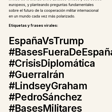
europeos, y planteando preguntas fundamentales
sobre el futuro de la cooperación militar internacional
en un mundo cada vez más polarizado.
Etiquetas y frases virales:
EspañaVsTrump
#BasesFueraDeEspañ
#CrisisDiplomática
#GuerraIrán
#LindseyGraham
#PedroSánchez
#BasesMilitares