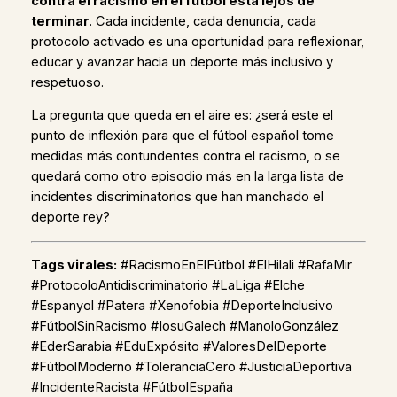
contra el racismo en el fútbol está lejos de
terminar
. Cada incidente, cada denuncia, cada
protocolo activado es una oportunidad para reflexionar,
educar y avanzar hacia un deporte más inclusivo y
respetuoso.
La pregunta que queda en el aire es: ¿será este el
punto de inflexión para que el fútbol español tome
medidas más contundentes contra el racismo, o se
quedará como otro episodio más en la larga lista de
incidentes discriminatorios que han manchado el
deporte rey?
Tags virales:
#RacismoEnElFútbol #ElHilali #RafaMir
#ProtocoloAntidiscriminatorio #LaLiga #Elche
#Espanyol #Patera #Xenofobia #DeporteInclusivo
#FútbolSinRacismo #IosuGalech #ManoloGonzález
#EderSarabia #EduExpósito #ValoresDelDeporte
#FútbolModerno #ToleranciaCero #JusticiaDeportiva
#IncidenteRacista #FútbolEspaña