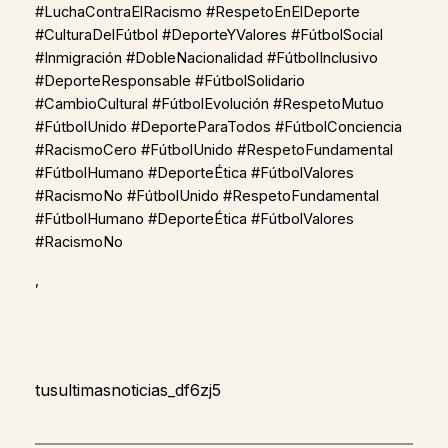
#LuchaContraElRacismo #RespetoEnElDeporte
#CulturaDelFútbol #DeporteYValores #FútbolSocial
#Inmigración #DobleNacionalidad #FútbolInclusivo
#DeporteResponsable #FútbolSolidario
#CambioCultural #FútbolEvolución #RespetoMutuo
#FútbolUnido #DeporteParaTodos #FútbolConciencia
#RacismoCero #FútbolUnido #RespetoFundamental
#FútbolHumano #DeporteÉtica #FútbolValores
#RacismoNo #FútbolUnido #RespetoFundamental
#FútbolHumano #DeporteÉtica #FútbolValores
#RacismoNo
,
tusultimasnoticias_df6zj5