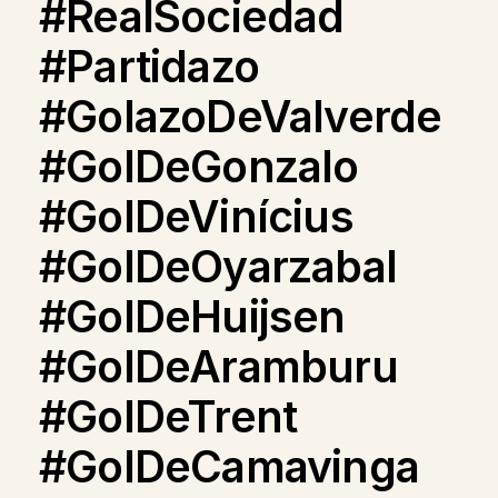
#RealSociedad
#Partidazo
#GolazoDeValverde
#GolDeGonzalo
#GolDeVinícius
#GolDeOyarzabal
#GolDeHuijsen
#GolDeAramburu
#GolDeTrent
#GolDeCamavinga