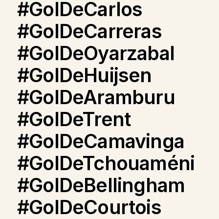
#GolDeCarlos
#GolDeCarreras
#GolDeOyarzabal
#GolDeHuijsen
#GolDeAramburu
#GolDeTrent
#GolDeCamavinga
#GolDeTchouaméni
#GolDeBellingham
#GolDeCourtois