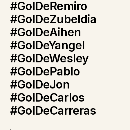
#GolDeRemiro
#GolDeZubeldia
#GolDeAihen
#GolDeYangel
#GolDeWesley
#GolDePablo
#GolDeJon
#GolDeCarlos
#GolDeCarreras
,