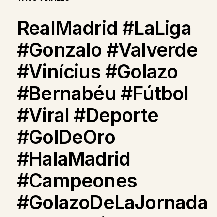
RealMadrid #LaLiga
#Gonzalo #Valverde
#Vinícius #Golazo
#Bernabéu #Fútbol
#Viral #Deporte
#GolDeOro
#HalaMadrid
#Campeones
#GolazoDeLaJornada