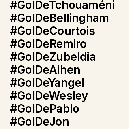
#GolDeTchouaméni
#GolDeBellingham
#GolDeCourtois
#GolDeRemiro
#GolDeZubeldia
#GolDeAihen
#GolDeYangel
#GolDeWesley
#GolDePablo
#GolDeJon