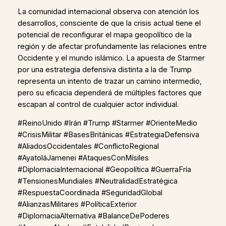
La comunidad internacional observa con atención los
desarrollos, consciente de que la crisis actual tiene el
potencial de reconfigurar el mapa geopolítico de la
región y de afectar profundamente las relaciones entre
Occidente y el mundo islámico. La apuesta de Starmer
por una estrategia defensiva distinta a la de Trump
representa un intento de trazar un camino intermedio,
pero su eficacia dependerá de múltiples factores que
escapan al control de cualquier actor individual.
#ReinoUnido #Irán #Trump #Starmer #OrienteMedio
#CrisisMilitar #BasesBritánicas #EstrategiaDefensiva
#AliadosOccidentales #ConflictoRegional
#AyatoláJamenei #AtaquesConMísiles
#DiplomaciaInternacional #Geopolítica #GuerraFría
#TensionesMundiales #NeutralidadEstratégica
#RespuestaCoordinada #SeguridadGlobal
#AlianzasMilitares #PolíticaExterior
#DiplomaciaAlternativa #BalanceDePoderes