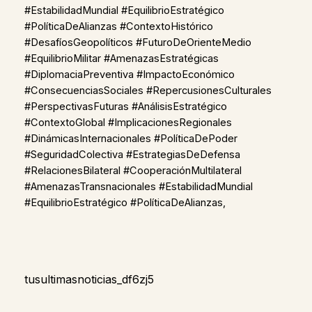
#EstabilidadMundial #EquilibrioEstratégico
#PolíticaDeAlianzas #ContextoHistórico
#DesafíosGeopolíticos #FuturoDeOrienteMedio
#EquilibrioMilitar #AmenazasEstratégicas
#DiplomaciaPreventiva #ImpactoEconómico
#ConsecuenciasSociales #RepercusionesCulturales
#PerspectivasFuturas #AnálisisEstratégico
#ContextoGlobal #ImplicacionesRegionales
#DinámicasInternacionales #PolíticaDePoder
#SeguridadColectiva #EstrategiasDeDefensa
#RelacionesBilateral #CooperaciónMultilateral
#AmenazasTransnacionales #EstabilidadMundial
#EquilibrioEstratégico #PolíticaDeAlianzas,
tusultimasnoticias_df6zj5