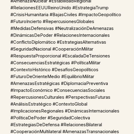
#AmenazaNuclear #EstabilidadRegional
#RelacionesEEUUReinoUnido #EstrategiaTrump
#CrisisHumanitaria #BajasCiviles #ImpactoGeopolítico
#FuturoIncierto #RepercusionesGlobales
#MedidasDefensivas #NeutralizaciónDeAmenazas
#DinámicasDePoder #RelacionesInternacionales
#ConflictoDiplomático #EstrategiasAlternativas
#SeguridadNacional #CooperaciónMilitar
#RespuestaProporcional #EscaladaDeTensiones
#ConsecuenciasEstratégicas #PolíticaMilitar
#ContextoHistórico #DesafíosGeopolíticos
#FuturoDeOrienteMedio #EquilibrioMilitar
#AmenazasEstratégicas #DiplomaciaPreventiva
#ImpactoEconómico #ConsecuenciasSociales
#RepercusionesCulturales #PerspectivasFuturas
#AnálisisEstratégico #ContextoGlobal
#ImplicacionesRegionales #DinámicasInternacionales
#PolíticaDePoder #SeguridadColectiva
#EstrategiasDeDefensa #RelacionesBilateral
#CooperaciónMultilateral #AmenazasTransnacionales